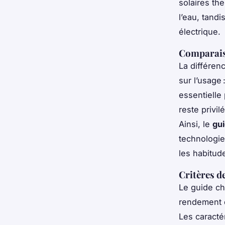
solaires th
l’eau, tand
électrique.
Comparais
La différen
sur l’usage 
essentielle
reste privi
Ainsi, le
gu
technologie
les habitud
Critères de
Le guide ch
rendement 
Les caracté