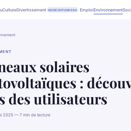
u
Culture
Divertissement
Emploi
Environnement
Soc
onnement
MENT
neaux solaires
ovoltaïques : décou
is des utilisateurs
i 2025 — 7 min de lecture