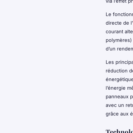
via l’effet 
Le fonction
directe de 
courant alt
polymères) p
d’un rendem
Les princip
réduction d
énergétique
l’énergie mê
panneaux ph
avec un ret
grâce aux é
Technolo