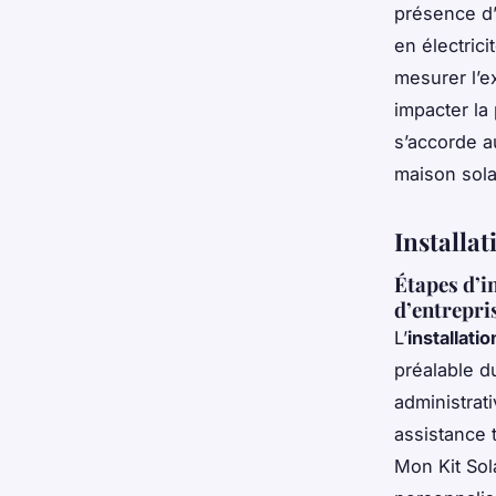
présence d’
en électrici
mesurer l’ex
impacter la
s’accorde a
maison solai
Installa
Étapes d’i
d’entrepri
L’
installati
préalable d
administrat
assistance 
Mon Kit Sol