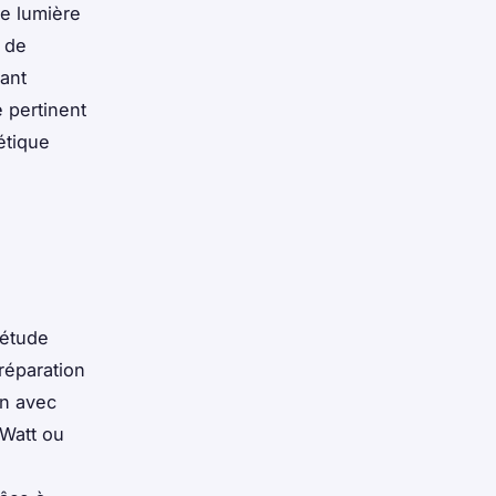
ie lumière
t de
vant
 pertinent
étique
 étude
réparation
on avec
pWatt ou