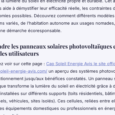
la lumière du soleil en électricité propre et durable. Cet 
rs aide à démystifier leur efficacité réelle, les contraintes d
nomies possibles. Découvrez comment différents modèles
ns variés, de l’habitation autonome aux usages nomades,
une démarche écoresponsable.
re les panneaux solaires photovoltaïques 
des utilisateurs
z voir sur cette page :
Cap Soleil Energie Avis le site offic
soleil-energie-avis.com/
un aperçu des systèmes photovo
ctionnement jusqu’aux bénéfices constatés. Un panneau s
ue transforme la lumière du soleil en électricité grâce à 
 installées sur différents supports (toits résidentiels, bât
ls, véhicules, sites isolés). Ces cellules, reliées entre el
les équipements domestiques ou professionnels en éner