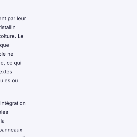
nt par leur
stallin
oiture. Le
ique
ble ne
e, ce qui
extes
cules ou
intégration
èles
la
 panneaux