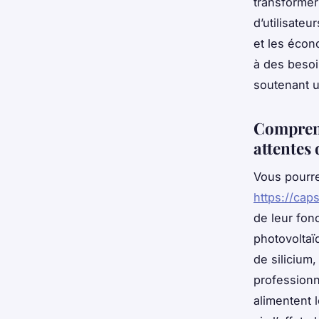
transformer 
d’utilisateu
et les éco
à des besoi
soutenant 
Comprend
attentes 
Vous pourre
https://cap
de leur fon
photovoltaïq
de silicium,
professionne
alimentent 