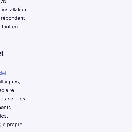
avis
’installation
 répondent
 tout en
et
iel
ltaïques,
olaire
des cellules
iments
les,
gie propre