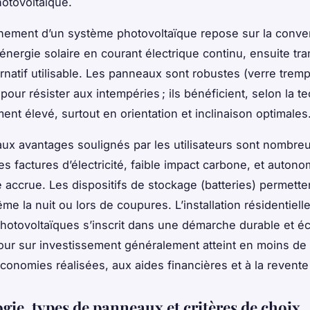
photovoltaïque.
nement d’un système photovoltaïque repose sur la conve
l’énergie solaire en courant électrique continu, ensuite t
ernatif utilisable. Les panneaux sont robustes (verre trem
our résister aux intempéries ; ils bénéficient, selon la t
ent élevé, surtout en orientation et inclinaison optimales
aux avantages soulignés par les utilisateurs sont nombreu
es factures d’électricité, faible impact carbone, et autono
 accrue. Les dispositifs de stockage (batteries) permettent
me la nuit ou lors de coupures. L’installation résidentiell
otovoltaïques s’inscrit dans une démarche durable et 
our sur investissement généralement atteint en moins de
conomies réalisées, aux aides financières et à la revente
gie, types de panneaux et critères de choix