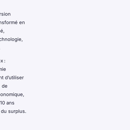
rsion
ransformé en
pé,
echnologie,
.
x :
mie
 d’utiliser
e de
économique,
 10 ans
 du surplus.