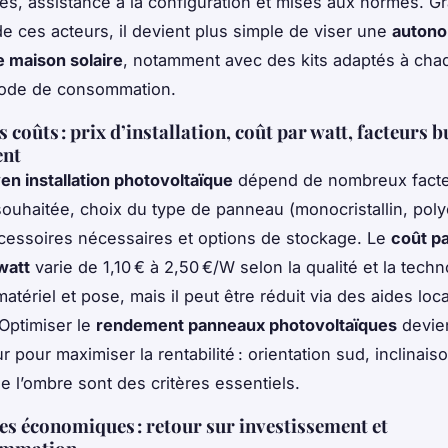
és, assistance à la configuration et mises aux normes. G
 de ces acteurs, il devient plus simple de viser une
autono
 maison solaire
, notamment avec des kits adaptés à cha
 mode de consommation.
 coûts : prix d’installation, coût par watt, facteurs 
ent
en installation photovoltaïque
dépend de nombreux facte
ouhaitée, choix du type de panneau (monocristallin, polycr
accessoires nécessaires et options de stockage. Le
coût p
watt
varie de 1,10 € à 2,50 €/W selon la qualité et la tech
matériel et pose, mais il peut être réduit via des aides loc
 Optimiser le
rendement panneaux photovoltaïques
devien
 pour maximiser la rentabilité : orientation sud, inclinai
de l’ombre sont des critères essentiels.
es économiques : retour sur investissement et