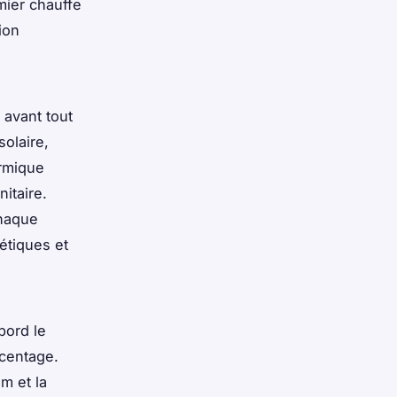
mier chauffe
ion
 avant tout
solaire,
ermique
itaire.
chaque
étiques et
bord le
centage.
m et la