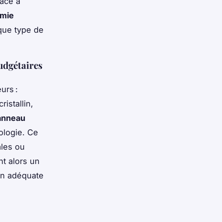
râce à
mie
que type de
budgétaires
urs :
istallin,
anneau
nologie. Ce
ales ou
t alors un
son adéquate