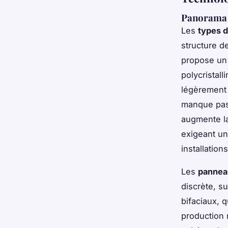
Panorama d
Les
types 
structure d
propose un 
polycristall
légèrement 
manque pas.
augmente la
exigeant un
installation
Les
panneau
discrète, s
bifaciaux, 
production 