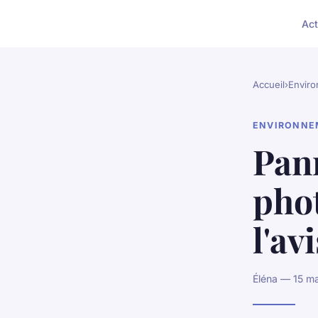
Act
Accueil
›
Envir
ENVIRONNE
Pan
phot
l'av
Éléna — 15 ma