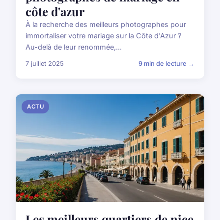
côte d'azur
À la recherche des meilleurs photographes pour
immortaliser votre mariage sur la Côte d'Azur ?
Au-delà de leur renommée,...
7 juillet 2025
9 min de lecture →
ACTU
Les meilleurs quartiers de nice